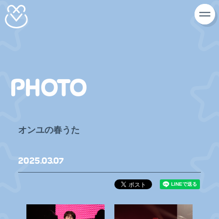
PHOTO
オンユの春うた
2025
03
07